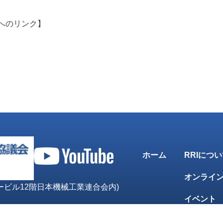
へのリンク】
ホーム
RRIにつ
オンライ
ンタービル12階日本機械工業連合会内)
イベント
WG1メル