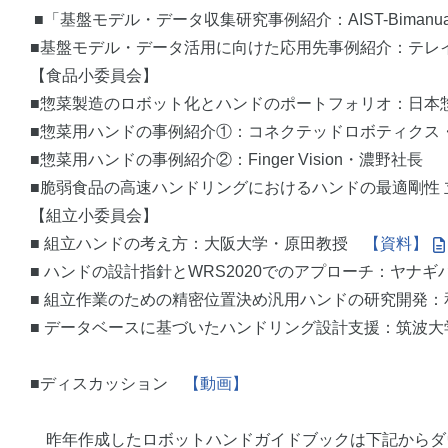
■「基盤モデル・データ収集研究事例紹介：AIST-Bimanu
■基盤モデル・データ活用に向けた応用先事例紹介：テ
【食品小委員会】
■惣菜製造のロボット化とハンドのポートフォリオ：日
■惣菜用ハンドの事例紹介①：コネクテッドロボティクス
■惣菜用ハンドの事例紹介②：Finger Vision・濃野社長
■脆弱食品の高速ハンドリングにおけるハンドの最適剛性
【組立小委員会】
■ 組立ハンドの考え方：大阪大学・原田教授
【資料】
■ ハンドの設計指針とWRS2020でのアプローチ：ヤ
■ 組立作業のための精密位置決め汎用ハンドの研究開発
■ データベースに基づいたハンドリング設計支援：筑波
■ディスカッション
【動画】
昨年作成したロボットハンドガイドブックは下記からダ