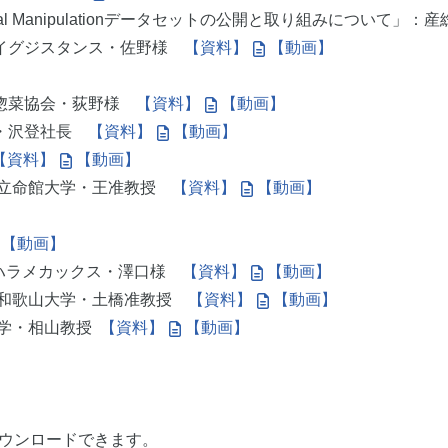
al Manipulationデータセットの公開と取り組みについて」
レイグジスタンス・佐野様
【資料】
【動画】
本惣菜協会・荻野様
【資料】
【動画】
・沢登社長
【資料】
【動画】
【資料】
【動画】
 立命館大学・王准教授
【資料】
【動画】
【動画】
ナギハラメカックス・澤口様
【資料】
【動画】
：和歌山大学・土橋准教授
【資料】
【動画】
大学・相山教授
【資料】
【動画】
ウンロードできます。