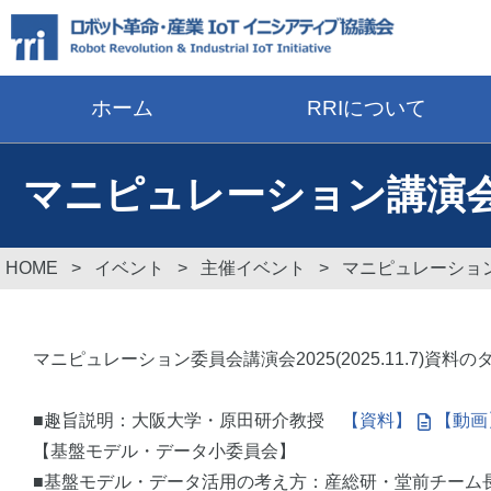
ホーム
RRIについて
マニピュレーション講演会
HOME
>
イベント
>
主催イベント
>
マニピュレーション
マニピュレーション委員会講演会2025(2025.11.7)
■趣旨説明：大阪大学・原田研介教授
【資料】
【動画
【基盤モデル・データ小委員会】
■基盤モデル・データ活用の考え方：産総研・堂前チー