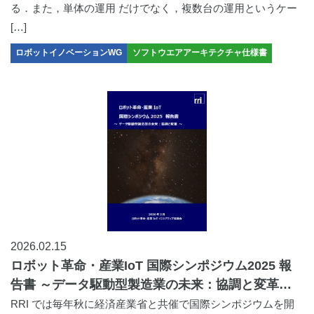
る．また，単体の運用 だけでなく，複数台の運用というケー
[…]
ロボットイノベーションWG
ソフトウエアアーキテクチャ仕様書
2026.02.15
ロボット革命・産業IoT 国際シンポジウム2025 報
告書 ～データ駆動型製造業の未来：協調と変革～
のリリース
RRI では毎年秋に経済産業省と共催で国際シンポジウムを開