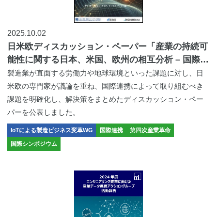
2025.10.02
日米欧ディスカッション・ペーパー「産業の持続可
能性に関する日本、米国、欧州の相互分析 – 国際協
業のために -」
製造業が直面する労働力や地球環境といった課題に対し、日
米欧の専門家が議論を重ね、国際連携によって取り組むべき
課題を明確化し、解決策をまとめたディスカッション・ペー
パーを公表しました。
IoTによる製造ビジネス変革WG
国際連携
第四次産業革命
国際シンポジウム