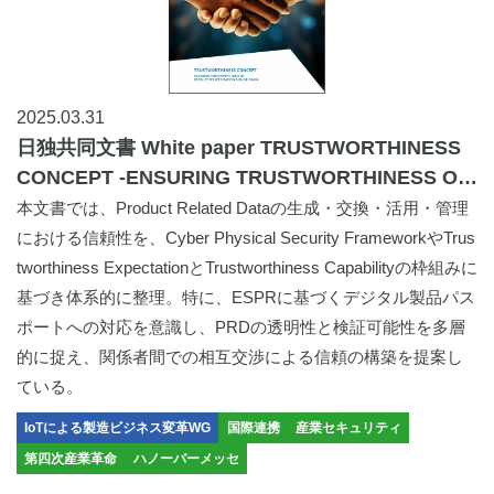
2025.03.31
日独共同文書 White paper TRUSTWORTHINESS
CONCEPT -ENSURING TRUSTWORTHINESS OF
PRODUCT RELATED DATA IN A VALUE CHAIN
本文書では、Product Related Dataの生成・交換・活用・管理
における信頼性を、Cyber Physical Security FrameworkやTrus
tworthiness ExpectationとTrustworthiness Capabilityの枠組みに
基づき体系的に整理。特に、ESPRに基づくデジタル製品パス
ポートへの対応を意識し、PRDの透明性と検証可能性を多層
的に捉え、関係者間での相互交渉による信頼の構築を提案し
ている。
IoTによる製造ビジネス変革WG
国際連携
産業セキュリティ
第四次産業革命
ハノーバーメッセ