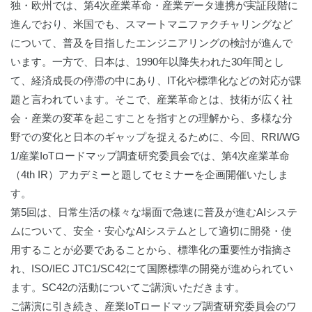
独・欧州では、第4次産業革命・産業データ連携が実証段階に
進んでおり、米国でも、スマートマニファクチャリングなど
について、普及を目指したエンジニアリングの検討が進んで
います。一方で、日本は、1990年以降失われた30年間とし
て、経済成長の停滞の中にあり、IT化や標準化などの対応が課
われています。そこで、産業革命とは、技術が広く社
題と言
会・産業の変革を起こすことを指すとの理解から、多様な分
野での変化と日本のギャップを捉えるために、今回、RRI/WG
1/
産業IoTロードマップ調査研究委員会
では、第4次産業革命
（4th IR）アカデミーと題してセミナーを企画開催いたしま
す。
第5回は、日常生活の様々な場面で急速に普及が進むAIシステ
ムについて、安全・安心なAIシステムとして適切に開発・使
用することが必要であることから、標準化の重要性が指摘さ
れ、ISO/IEC JTC1/SC42にて国際標準の開発が進められてい
ます。SC42の活動についてご講演いただきます。
ご講演に引き続き、
産業IoTロードマップ調査研究委員会のワ