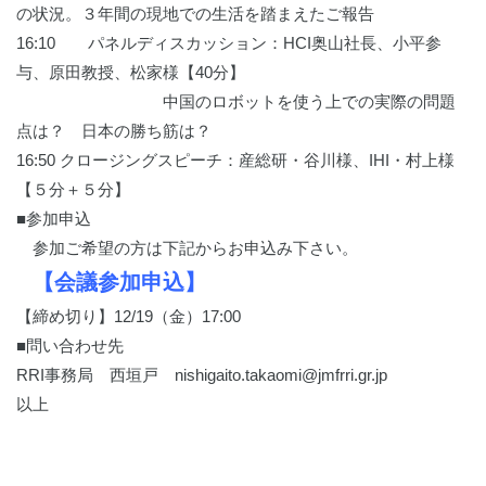
の状況。３年間の現地での生活を踏まえたご報告
16:10 パネルディスカッション：HCI奥山社長、小平参
与、原田教授、松家様【40分】
中国のロボットを使う上での実際の問題
点は？ 日本の勝ち筋は？
16:50 クロージングスピーチ：産総研・谷川様、IHI・村上様
【５分＋５分】
■参加申込
参加ご希望の方は下記からお申込み下さい。
【会議参加申込】
【締め切り】12/19（金）17:00
■問い合わせ先
RRI事務局 西垣戸 nishigaito.takaomi@jmfrri.gr.jp
以上