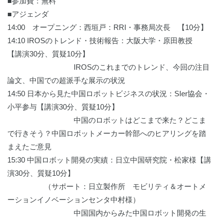
■参加費：無料
■アジェンダ
14:00 オープニング：西垣戸：RRI・事務局次長 【10分】
14:10 IROSのトレンド・技術報告：大阪大学・原田教授
【講演30分、質疑10分】
IROSのこれまでのトレンド、今回の注目
論文、中国での超派手な展示の状況
14:50 日本から見た中国ロボットビジネスの状況：SIer協会・
小平参与【講演30分、質疑10分】
中国のロボットはどこまで来た？どこま
で行きそう？中国ロボットメーカー幹部へのヒアリングを踏
まえたご意見
15:30 中国ロボット開発の実績：日立中国研究院・松家様【講
演30分、質疑10分】
（サポート：日立製作所 モビリティ＆オートメ
ーションイノベーションセンタ中村様）
中国国内からみた中国ロボット開発の生