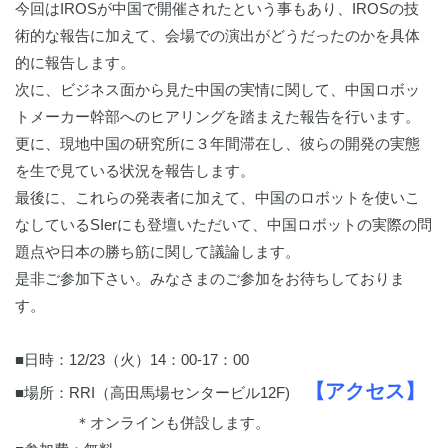
今回はIROSが中国で開催されたという事もあり、IROSの技
術的な報告に加えて、会場での演出がどうだったのかを具体
的に報告します。
次に、ビジネス面から見た中国の実情に関して、中国ロボッ
トメーカー幹部へのヒアリングを踏まえた報告を行います。
更に、現地中国の研究所に３年間滞在し、彼らの開発の実態
を生で見ている状況を報告します。
最後に、これらの発表者に加えて、中国のロボットを使いこ
なしているSIerにも登壇いただいて、中国ロボットの実際の問
題点や日本の勝ち筋に関して議論します。
是非ご参加下さい。みなさまのご参加をお待ちしておりま
す。
■日時：12/23（火）14：00-17：00
【アクセス】
■場所：RRI（高田馬場センタービル12F)
＊オンラインも併設します。