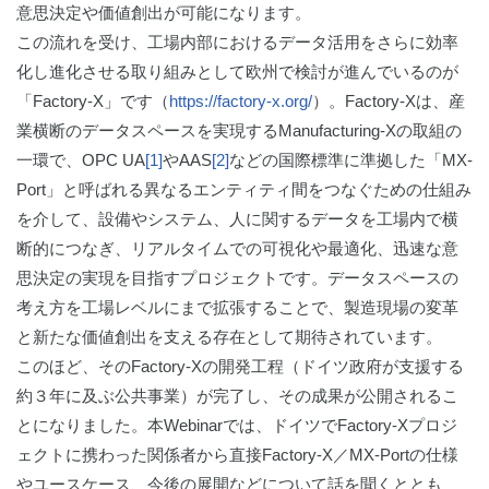
意思決定や価値創出が可能になります。
この流れを受け、工場内部におけるデータ活用をさらに効率
化し進化させる取り組みとして欧州で検討が進んでいるのが
「Factory‑X」です（
https://factory-x.org/
）。Factory‑Xは、産
業横断のデータスペースを実現するManufacturing-Xの取組の
一環で、OPC UA
[1]
やAAS
[2]
などの国際標準に準拠した「MX-
Port」と呼ばれる異なるエンティティ間をつなぐための仕組み
を介して、設備やシステム、人に関するデータを工場内で横
断的につなぎ、リアルタイムでの可視化や最適化、迅速な意
思決定の実現を目指すプロジェクトです。データスペースの
考え方を工場レベルにまで拡張することで、製造現場の変革
と新たな価値創出を支える存在として期待されています。
このほど、そのFactory-Xの開発工程（ドイツ政府が支援する
約３年に及ぶ公共事業）が完了し、その成果が公開されるこ
とになりました。本Webinarでは、ドイツでFactory-Xプロジ
ェクトに携わった関係者から直接Factory-X／MX-Portの仕様
やユースケース、今後の展開などについて話を聞くととも