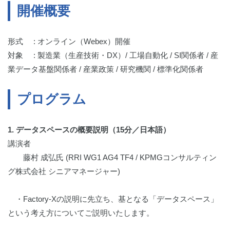
開催概要
形式 : オンライン（Webex）開催
対象 :
製造業（
生産
技術・
DX）/
工場
自動化 /
SI
関係
者 /
産
業
データ
基盤
関係
者 /
産業
政策 /
研究
機関 /
標準化
関係
者
プログラム
1. データスペースの概要説明（15分／日本語）
講演者
藤村 成弘氏 (RRI WG1 AG4 TF4 / KPMGコンサルティン
グ株式会社 シニアマネージャー)
・Factory-Xの説明に先立ち、基となる「データスペース」
という考え方についてご説明いたします。