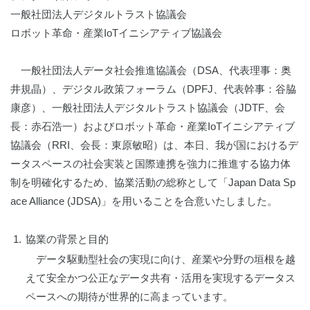
一般社団法人デジタルトラスト協議会
ロボット革命・産業IoTイニシアティブ協議会
一般社団法人データ社会推進協議会（DSA、代表理事：奥
井規晶）、デジタル政策フォーラム（DPFJ、代表幹事：谷脇
康彦）、一般社団法人デジタルトラスト協議会（JDTF、会
長：赤石浩一）およびロボット革命・産業IoTイニシアティブ
協議会（RRI、会長：東原敏昭）は、本日、我が国におけるデ
ータスペースの社会実装と国際連携を強力に推進する協力体
制を明確化するため、協業活動の総称として「Japan Data Sp
ace Alliance (JDSA)」を用いることを合意いたしました。
1.
協業の背景と目的
データ駆動型社会の実現に向け、産業や分野の垣根を越
えて安全かつ公正なデータ共有・活用を実現するデータス
ペースへの期待が世界的に高まっています。