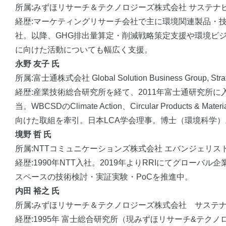
所属:みずほリサーチ＆テクノロジーズ株式会社 サステナ
経歴:マーケティングリサーチ会社で主に環境関連製品・
社。以降、GHG排出量算定・削減戦略策定支援や環境ビ
に向けた活動についても幅広く支援。
永野 友子 氏
所属:富士通株式会社 Global Solution Business Group, Stra
経歴:産業技術総合研究所を経て、2011年富士通研究所に入社
当。WBCSDのClimate Action、Circular Prod
向けた取組を牽引。日本LCA学会理事。博士（環境科学）
境野 哲 氏
所属:NTTコミュニケーションズ株式会社 エバンジェリス
経歴:1990年NTT入社。2019年よりRRIにてグローバル企業間デー
スペースの技術検討・実証実験・PoCを推進中。
内田 裕之 氏
所属:みずほリサーチ＆テクノロジーズ株式会社 サステ
経歴:1995年 富士総合研究所（現みずほリサーチ&テ