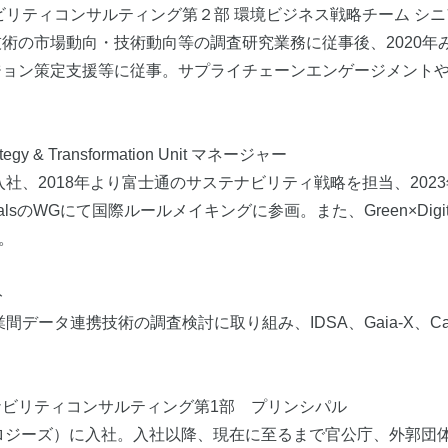
ビリティコンサルティング第２部 環境ビジネス戦略チーム シ
技術の市場動向・技術動向等の調査研究業務に従事後、2020
ジョン策定支援等に従事。サプライチェーンエンゲージメント
tegy & Transformation Unit マネージャー
、2018年より富士通のサステナビリティ戦略を担当、2023年より
ucts & MaterialsのWGにて国際ルールメイキングに参画。また、G
。
ト
タ連携技術の調査検討に取り組み、IDSA、Gaia-X、Catena-X、In
ナビリティコンサルティング第1部 プリンシパル
クノロジーズ）に入社。入社以降、現在に至るまで官公庁、外郭団