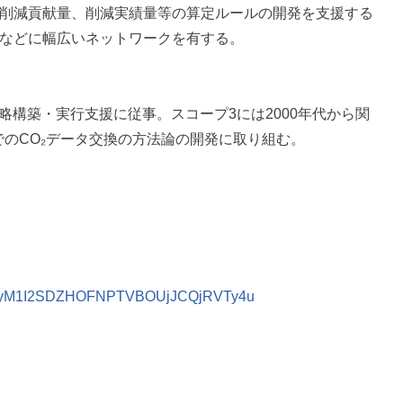
、削減貢献量、削減実績量等の算定ルールの開発を支援する
体などに幅広いネットワークを有する。
略構築・実行支援に従事。スコープ3には2000年代から関
ン上でのCO₂データ交換の方法論の開発に取り組む。
BQTcyM1I2SDZHOFNPTVBOUjJCQjRVTy4u