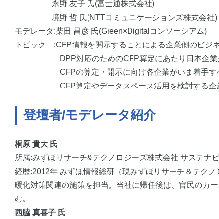
永野 友子 氏(富士通株式会社)
境野 哲 氏(NTTコミュニケーションズ株式会社)
モデレータ:柴田 昌彦 氏(Green×Digitalコンソーシアム)
トピック :CFP情報を開示することによる企業側のビジ
DPP対応のためのCFP算定にあたり日本企業が直面
CFPの算定・開示に向け各企業がいま着手す
CFP算定やデータスペース活用を検討する企業
登壇者/モデレータ紹介
桐原 貴大 氏
所属:みずほリサーチ&テクノロジーズ株式会社 サステナ
経歴:2012年 みずほ情報総研（現みずほリサーチ＆テ
暖化対策関連の施策を担当。当社に帰任後は、官民のカー
む。
西脇 真喜子 氏