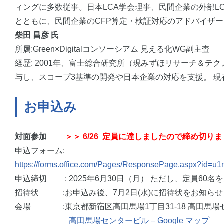
ィングに多数従事。日本LCA学会理事、民間企業の外部L
とともに、民間企業のCFP算定・検証対応のアドバイザ
柴田 昌彦 氏
所属:Green×Digitalコンソーシアム 見える化WG副主査
経歴: 2001年、富士総合研究所（現みずほリサーチ＆テ
与し、スコープ3基準の開発や日本企業の対応を支援。 現在は
お申込み
対面参加
＞＞ 6/26 定員に達しましたので締め切り
申込フォーム:
https://forms.office.com/Pages/ResponsePage.aspx
申込締切 : 2025年6月30日（月） ただし、定員60
招待状 :お申込み後、7月2日(水)に招待状をお知ら
会場 :東京都新宿区高田馬場1丁目31-18 高田馬場
高田馬場センタービル – Google マップ