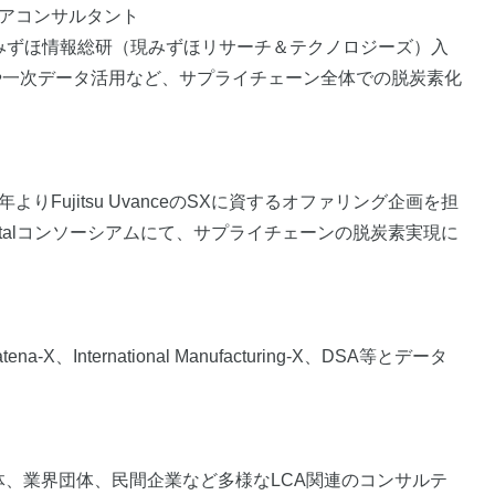
ニアコンサルタント
年みずほ情報総研（現みずほリサーチ＆テクノロジーズ）入
や一次データ活用など、サプライチェーン全体での脱炭素化
Fujitsu UvanceのSXに資するオファリング企画を担
reen×Digitalコンソーシアムにて、サプライチェーンの脱炭素実現に
ternational Manufacturing-X、DSA等とデータ
体、業界団体、民間企業など多様なLCA関連のコンサルテ