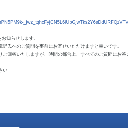
x?id=u1nPN5PM9k-_jwz_tqhcFyjCN5L6iUpGjwTks2Y6sDdURF
クをお知らせします。
境野氏へのご質問を事前にお寄せいただけますと幸いです。
いたしますが、時間の都合上、すべてのご質問にお答え
さい