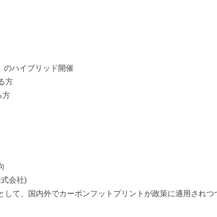
x）のハイブリッド開催
る方
る方
向
式会社)
として、国内外でカーボンフットプリントが政策に適用されつ