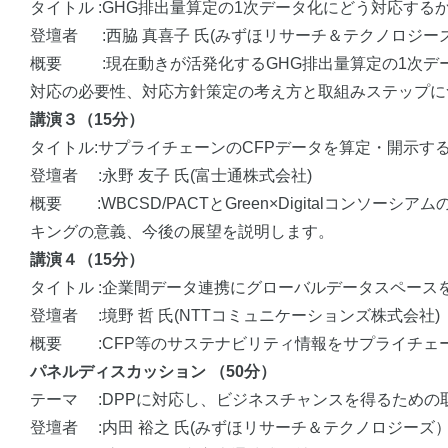
タイトル :GHG排出量算定の1次データ化にどう対応する
登壇者 :西脇 真喜子 氏(みずほリサーチ＆テクノロジー
概要 :現在動きが活発化するGHG排出量算定の1次デ
対応の必要性、対応方針策定の考え方と取組みステップに
講演３（15分）
タイトル:サプライチェーンのCFPデータを算定・開示す
登壇者 :永野 友子 氏(富士通株式会社)
概要 :WBCSD/PACTとGreen×Digitalコ
キングの意義、今後の展望を説明します。
講演４（15分）
タイトル :企業間データ連携にグローバルデータスペース
登壇者 :境野 哲 氏(NTTコミュニケーションズ株式会社)
概要 :CFP等のサステナビリティ情報をサプライチェ
パネルディスカッション （50分）
テーマ :DPPに対応し、ビジネスチャンスを得るための
登壇者 :内田 裕之 氏(みずほリサーチ＆テクノロジーズ