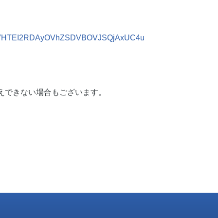
QzVTVHTEI2RDAyOVhZSDVBOVJSQjAxUC4u
できない場合もございます。