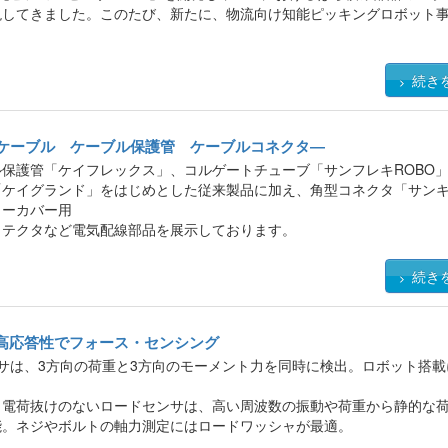
現してきました。このたび、新たに、物流向け知能ピッキングロボット
続き
ーケーブル ケーブル保護管 ケーブルコネクタ―
保護管「ケイフレックス」、コルゲートチューブ「サンフレキROBO
「ケイグランド」をはじめとした従来製品に加え、角型コネクタ「サン
カーカバー用
ロテクタなど電気配線部品を展示しております。
のお立ち寄りをお待ちしております。
続き
高応答性でフォース・センシング
サは、3方向の荷重と3方向のモーメント力を同時に検出。ロボット搭載
く電荷抜けのないロードセンサは、高い周波数の振動や荷重から静的な
能。ネジやボルトの軸力測定にはロードワッシャが最適。
クセンサは回転体がシャフトのみ。非接触のコイルで検知するため、他