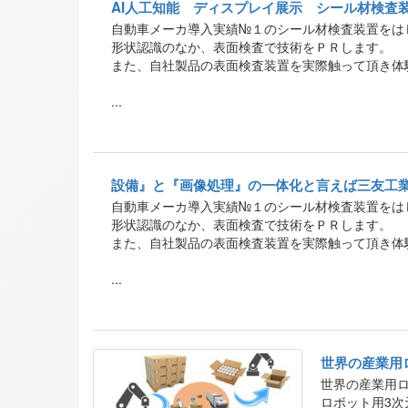
AI人工知能 ディスプレイ展示 シール材検査
自動車メーカ導入実績№１のシール材検査装置をは
形状認識のなか、表面検査で技術をＰＲします。
また、自社製品の表面検査装置を実際触って頂き体
...
設備』と『画像処理』の一体化と言えば三友工
自動車メーカ導入実績№１のシール材検査装置をは
形状認識のなか、表面検査で技術をＰＲします。
また、自社製品の表面検査装置を実際触って頂き体
...
世界の産業用
世界の産業用
ロボット用3次