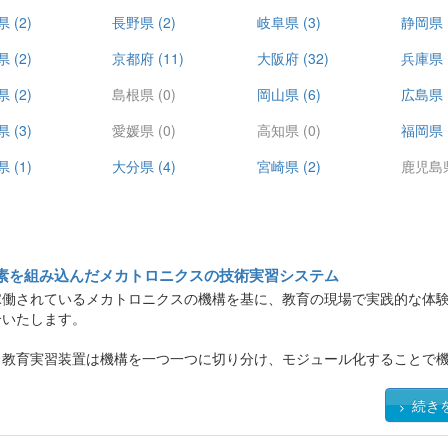
県
(2)
長野県
(2)
岐阜県
(3)
静岡県
県
(2)
京都府
(11)
大阪府
(32)
兵庫県
県
(2)
島根県
(0)
岡山県
(6)
広島県
県
(3)
愛媛県
(0)
高知県
(0)
福岡県
県
(1)
大分県
(4)
宮崎県
(2)
鹿児島
素を組み込んだメカトロニクスの技術実習システム
稼働されているメカトロニクスの機構を基に、教育の現場で実践的な体
介いたします。
ス教育実習装置は機構を一つ一つに切り分け、モジュール化することで
ます。
んだ上でFA生産ラインを模擬的に卓上で作り上げ、PLCと繋ぎ合わせ
続き
時に行えます。