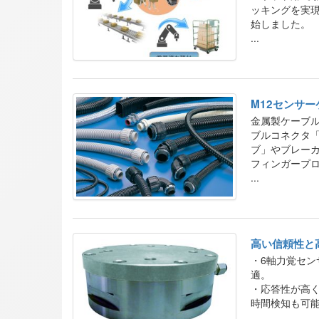
ッキングを実
始しました。
...
M12センサ
金属製ケーブル
ブルコネクタ
ブ」やブレー
フィンガープ
弊社ブースへ
...
高い信頼性と
・6軸力覚セン
適。
・応答性が高
時間検知も可
・磁歪式トル
...