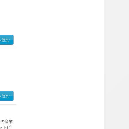
を読む
を読む
端の産業
ットピ