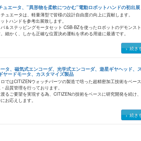
ち寄り頂いて実際に触れて体験していただける事を心よりお待ちしてお
チュエータ、”異形物を柔軟につかむ”電動ロボットハンドの初出展
クチュエータは、軽量薄型で皆様の設計自由度の向上に貢献します。
ボットハンドを参考出展致します。
バ＆ステッピングモータセット CSB-BZを使ったロボットのデモンス
す。細かく、しかも正確な位置決め運転を求める用途に最適です。
タ・ドライバを提供するplexmotionシリーズを展示いたします。
研究・開発現場で利用される各種センサーを同期記録可能なハイスピー
続き
モータ、磁気式エンコーダ、光学式エンコーダ、遊星ギヤヘッド、
ギヤードモータ、カスタマイズ製品
ロではCITIZENウォッチパーツの製造で培った超精密加工技術をベー
工・品質管理を行っております。
渡るご要望を実現する為、CITIZENの技術をベースに研究開発を続け
待にお応えします。
続き