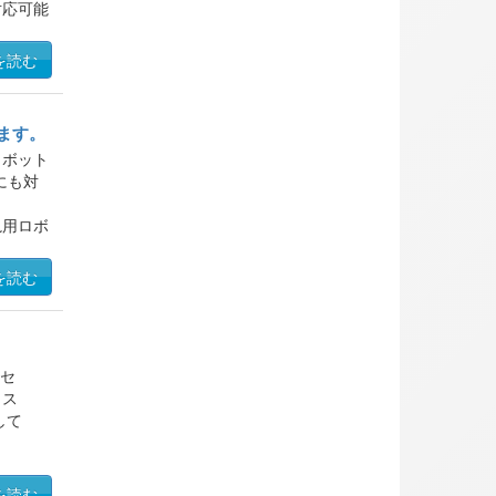
対応可能
したノウ
を読む
ます。
ロボット
にも対
汎用ロボ
ークレス
を読む
のセ
。ス
して
を読む