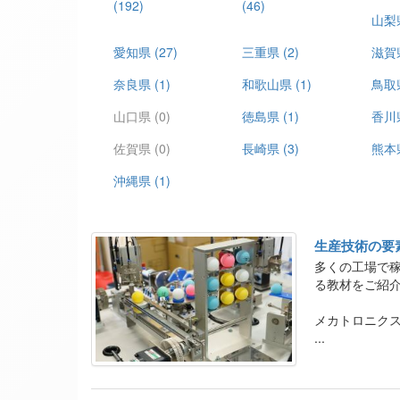
(192)
(46)
山梨
愛知県
(27)
三重県
(2)
滋賀
奈良県
(1)
和歌山県
(1)
鳥取
山口県
(0)
徳島県
(1)
香川
佐賀県
(0)
長崎県
(3)
熊本
沖縄県
(1)
生産技術の要
多くの工場で
る教材をご紹
メカトロニク
ぶことが出来
...
また、機構を学
制御実習も同