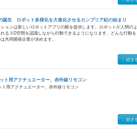
の誕生 ロボット多様化を大進化させるカンブリア紀の始まり
ーションは新しいロボットアプリの眼を提供します。ロボットが人間の
られる３D空間を認識しながら行動できるようになります。どんな行動を
かは共同開発企業が決めます。
ールの製品提供から、各社センサーとの接続対応、ビジュアルオドメト
、そして自己位置推定とナビゲーションなどの処理ソフトウエアやAIアル
続き
技術支援サービスも提供します。
ボット用アクチュエーター、赤外線リモコン
ット用アクチュエーター、赤外線リモコン
続き