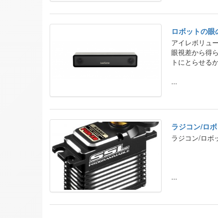
ロボットの眼
アイレボリュ
眼視差から得
トにとらせる
カメラモジュ
...
2D/3D地図
の開発などの
ラジコン/ロ
ラジコン/ロボ
...