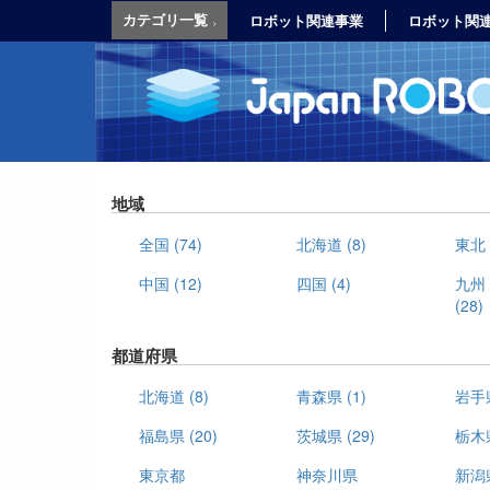
カテゴリ一覧
ロボット関連事業
ロボット関
地域
全国
(74)
北海道
(8)
東北
中国
(12)
四国
(4)
九州
(28)
都道府県
北海道
(8)
青森県
(1)
岩手
福島県
(20)
茨城県
(29)
栃木
東京都
神奈川県
新潟